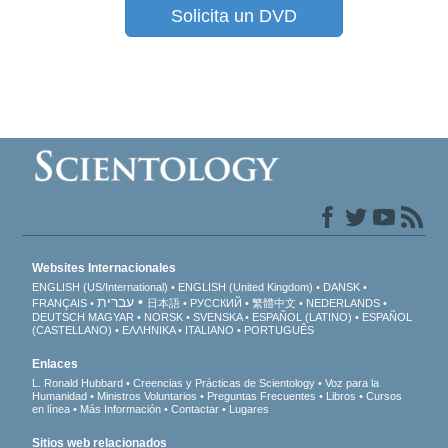
Solicita un DVD
Websites Internacionales
ENGLISH (US/International)
ENGLISH (United Kingdom)
DANSK
עברית
FRANÇAIS
日本語
РУССКИЙ
繁體中文
NEDERLANDS
DEUTSCH
MAGYAR
NORSK
SVENSKA
ESPAÑOL (LATINO)
ESPAÑOL
(CASTELLANO)
ΕΛΛΗΝΙΚA
ITALIANO
PORTUGUÊS
Enlaces
L. Ronald Hubbard
Creencias y Prácticas de Scientology
Voz para la
Humanidad
Ministros Voluntarios
Preguntas Frecuentes
Libros
Cursos
en línea
Más Información
Contactar
Lugares
Sitios web relacionados