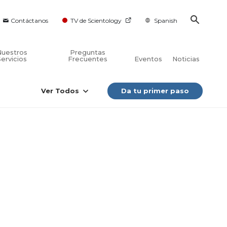
Contáctanos
TV de Scientology
Spanish
Nuestros
Preguntas
Servicios
Frecuentes
Eventos
Noticias
Ver Todos
Da tu primer paso