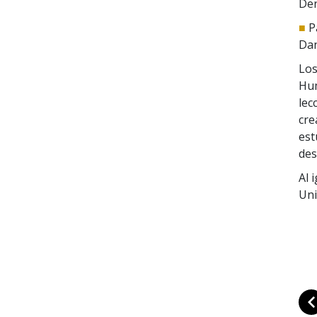
Der
■
P
Dan
Los
Hum
lec
cre
est
des
Al 
Uni