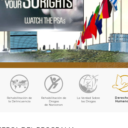
Rehabilitación de
Rehabilitación de
La Verdad Sobre
Derech
la Delincuencia
Drogas
las Drogas
Human
de Narconon