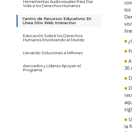
Herramientas Audiovisuales Para Dar
con
Vida a los Derechos Humanos
los
Der
Centro de Recursos Educativos En
Línea Sitio Web Interactivo
vis
lín
Educación Sobre los Derechos
Humanos Envolviendo el Mundo
■
¿
■
F
Llevando Soluciones a Millones
■
A
Asociados y Líderes Apoyan el
30 
Programa
■
D
■
D
rec
aqu
sig
■
U
la 