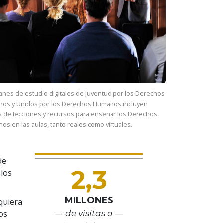
anes de estudio digitales de Juventud por los Derechos
os y Unidos por los Derechos Humanos incluyen
s de lecciones y recursos para enseñar los Derechos
s en las aulas, tanto reales como virtuales.
de
2,3
 los
MILLONES
quiera
los
— de visitas a —