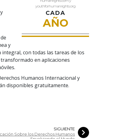
humanrights.com y
youthforhumanrights.org
 y
CADA
AÑO
 de
nea y
 integral, con todas las tareas de los
o transformado en aplicaciones
óviles.
s Derechos Humanos Internacional y
án disponibles gratuitamente.
SIGUIENTE
cación Sobre los Derechos Humanos
Envolviendo el Mundo