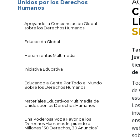
A
Unidos por los Derechos
Humanos
C
L
Apoyando la Concienciación Global
sobre los Derechos Humanos
S
Educación Global
Ta
Herramientas Multimedia
Juv
tie
Iniciativa Educativa
de 
Tod
Educando a Gente Por Todo el Mundo
Sobre los Derechos Humanos
de 
est
Materiales Educativos Multimedia de
Los
Unidos por los Derechos Humanos
int
Una Poderosa Voz a Favor de los
ens
Derechos Humanos Inspirando a
web
Millones “30 Derechos, 30 Anuncios”
sob