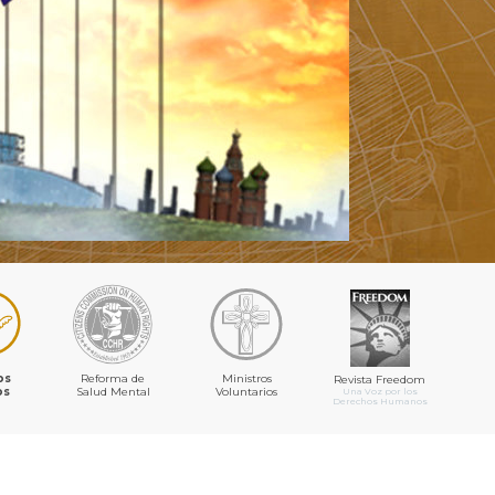
os
Reforma de
Ministros
Revista Freedom
os
Salud Mental
Voluntarios
Una Voz por los
Derechos Humanos