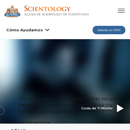
IGLESIA DE SCIENTOLOGY DE PUERTO RICO
Cómo Ayudamos
Solicita un DVD
The media could not be loaded, either because
the server or network failed or because the
Cuida de Ti Mismo
format is not supported.
This is a modal window.