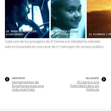
19 TRATA DE NO HACER
20 INTENTA TRATAR
A LOS DEMÁS…
A LOS DEMÁS…
21 FLORECE Y 
Cada uno de los preceptos de
El Camino a la Felicidad
ha cobrado
vida en la pantalla en una serie de 21 mensajes de servicio público.
ANTERIOR
SIGUIENTE
Herramientas de
El Camino a la
Enseñanza para una
Felicidad Libro en
Vida más Feliz
Película