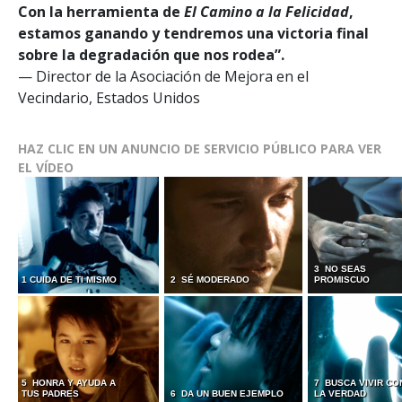
Con la herramienta de
El Camino a la Felicidad
,
estamos ganando y tendremos una victoria final
sobre la degradación que nos rodea”.
— Director de la Asociación de Mejora en el
Vecindario, Estados Unidos
HAZ CLIC EN UN ANUNCIO DE SERVICIO PÚBLICO PARA VER
EL VÍDEO
3 NO SEAS
1 CUIDA DE TI MISMO
2 SÉ MODERADO
PROMISCUO
5 HONRA Y AYUDA A
7 BUSCA VIVIR CO
TUS PADRES
6 DA UN BUEN EJEMPLO
LA VERDAD