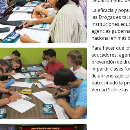
Departamento de 
La eficacia y pop
las Drogas es tal
instituciones edu
agencias gubernam
nacional en más d
Para hacer que lo
educadores, agent
prevención de dr
impartir clases f
de aprendizaje co
patrocinado la pr
Verdad Sobre las