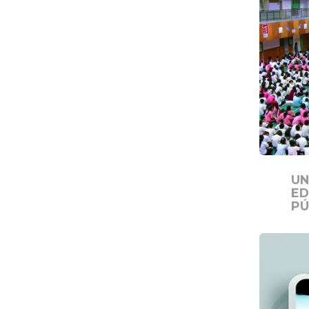
UN
ED
PÚ