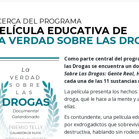
CERCA DEL PROGRAMA
ELÍCULA EDUCATIVA DE
A VERDAD SOBRE LAS DR
Como parte central del progr
las Drogas se encuentra un d
La
Sobre Las Drogas: Gente Real, 
VERDAD
cada una de las 11 sustanci
SOBRE
La película presenta los hechos
LAS
DROGAS
droga, qué le hace a la mente y
ellas.
Documental
Es contundente, una película ed
Galardonado
por exdrogadictos que sobrevivi
PREMIO TELLY
destructiva, hablando sin rodeos
GALARDÓN DE PLATA