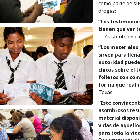
como parte de sus
drogas:
“Los testimonios
tienen que ver t
— Asistente de di
“Los materiales 
sirven para llena
autoridad pueden
chicos sobre el 
folletos son con
forma que realme
Texas
“Este convincen
asombrosos resu
material disponi
vidas de aquello
para toda la vida