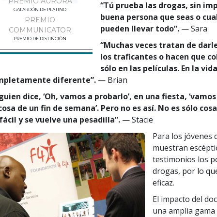
PREMIO AURORA
“Tú prueba las drogas, sin imp
GALARDÓN DE PLATINO
buena persona que seas o cual
PREMIO
pueden llevar todo”.
— Sara
COMMUNICATOR
PREMIO DE DISTINCIÓN
“Muchas veces tratan de darl
los traficantes o hacen que c
sólo en las películas. En la vid
mpletamente diferente”.
— Brian
guien dice, ‘Oh, vamos a probarlo’, en una fiesta, ‘vamos
cosa de un fin de semana’. Pero no es así. No es sólo co
fácil y se vuelve una pesadilla”.
— Stacie
Para los jóvenes 
muestran escéptic
testimonios los po
drogas, por lo qu
eficaz.
El impacto del do
una amplia gama 