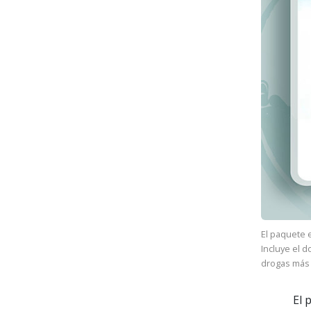
El paquete 
Incluye el 
drogas más 
El 