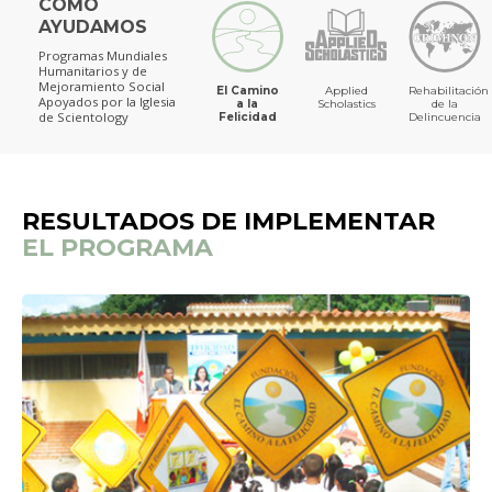
CÓMO
AYUDAMOS
Programas Mundiales
Humanitarios y de
Mejoramiento Social
El Camino
Applied
Rehabilitación
Apoyados por la Iglesia
a la
Scholastics
de la
de Scientology
Felicidad
Delincuencia
RESULTADOS DE IMPLEMENTAR
EL PROGRAMA