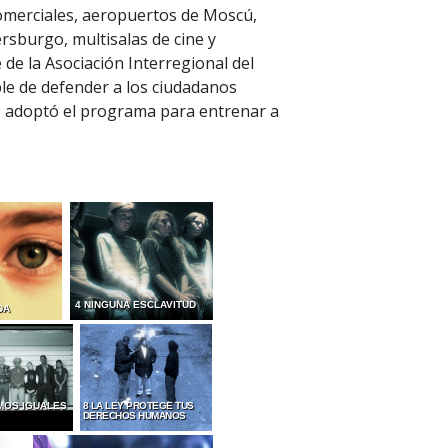
omerciales, aeropuertos de Moscú,
rsburgo, multisalas de cine y
 de la Asociación Interregional del
le de defender a los ciudadanos
 adoptó el programa para entrenar a
4 NINGUNA ESCLAVITUD
DA
MOS IGUALES
8 LA LEY PROTEGE TUS
DERECHOS HUMANOS