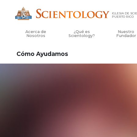
IGLESIA DE SC
PUERTO RICO
Acerca de
¿Qué es
Nuestro
Nosotros
Scientology?
Fundador
Cómo Ayudamos