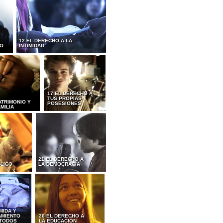
E
12 EL DERECHO A LA
IO
INTIMIDAD
17 EL DERECHO A
TUS PROPIAS
ATRIMONIO Y
POSESIONES
AMILIA
21 EL DERECHO A
BLICO
LA DEMOCRACIA
MIDA Y
AMIENTO
26 EL DERECHO A
 TODOS
LA EDUCACIÓN