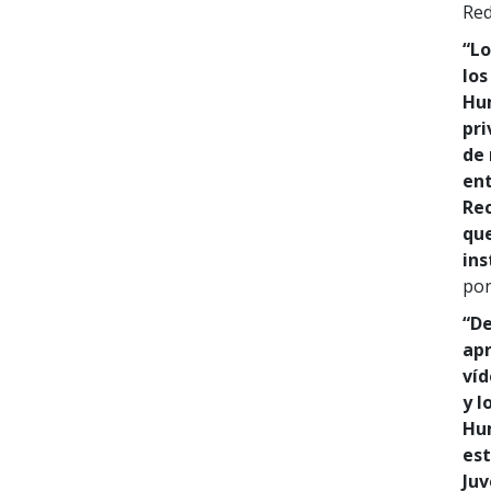
Red
“Lo
los
Hum
pri
de
ent
Rec
que
ins
por
“De
apr
víd
y l
Hum
est
Juv