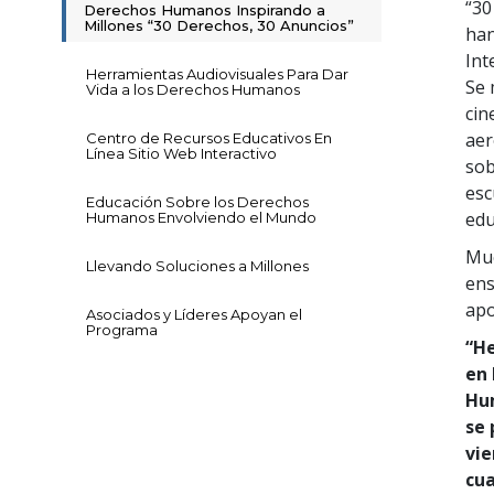
“30
Derechos Humanos Inspirando a
Millones “30 Derechos, 30 Anuncios”
han
Int
Herramientas Audiovisuales Para Dar
Se 
Vida a los Derechos Humanos
cin
aer
Centro de Recursos Educativos En
Línea Sitio Web Interactivo
sob
esc
Educación Sobre los Derechos
edu
Humanos Envolviendo el Mundo
Muc
Llevando Soluciones a Millones
ens
apo
Asociados y Líderes Apoyan el
Programa
“He
en 
Hu
se 
vie
cua