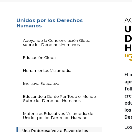
A
Unidos por los Derechos
Humanos
U
D
Apoyando la Concienciación Global
sobre los Derechos Humanos
H
“
Educación Global
Herramientas Multimedia
El 
ap
Iniciativa Educativa
fo
cre
Educando a Gente Por Todo el Mundo
Sobre los Derechos Humanos
edu
los
Materiales Educativos Multimedia de
Dec
Unidos por los Derechos Humanos
Los
Una Poderosa Voz a Favor de los