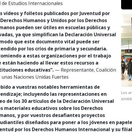
 de Estudios Internacionales
s vídeos y folletos publicados por Juventud por
 Derechos Humanos y Unidos por los Derechos
anos pueden ser útiles en escuelas públicas y
vadas, ya que simplifican la Declaración Universal
 modo que este documento vital puede ser
endido por los críos de primaria y secundaria.
omiendo a estas organizaciones por el trabajo
 están haciendo al llevar estos recursos a
tituciones educativas”.
— Representante, Coalición
 unas Naciones Unidas Fuertes
bido a vuestras notables herramientas de
Los an
endizaje; incluyendo las representaciones en
emiti
eo de los 30 artículos de la Declaración Universal
os materiales educativos sobre los Derechos
anos, y por vuestros desafiantes proyectos
udiantiles diseñados para poner a los jóvenes en papel
entud por los Derechos Humanos Internacional y su filia