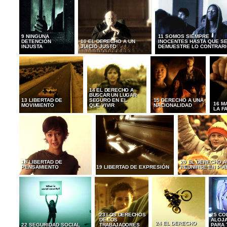
9 NINGUNA
11 SOMOS SIEMPRE
DETENCIÓN
10 EL DERECHO A UN
INOCENTES HASTA QUE S
INJUSTA
JUICIO JUSTO
DEMUESTRE LO CONTRAR
14 EL DERECHO A
BUSCAR UN LUGAR
13 LIBERTAD DE
SEGURO EN EL
15 DERECHO A UNA
16 M
MOVIMIENTO
QUE VIVIR
NACIONALIDAD
LA F
18 LIBERTAD DE
20 EL DERECHO A
PENSAMIENTO
19 LIBERTAD DE EXPRESIÓN
REUNIRSE EN PÚ
23 LOS DERECHOS
25 CO
DE LOS
ALOJ
24 EL DERECHO
22 SEGURIDAD SOCIAL
TRABAJADORES
PARA