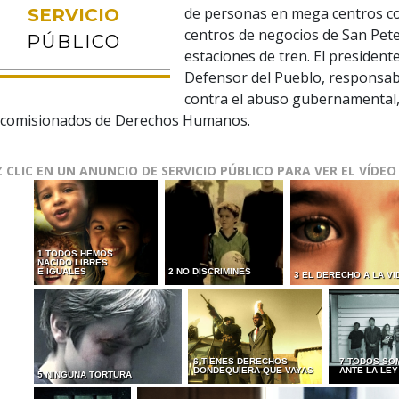
de personas en mega centros c
SERVICIO
centros de negocios de San Pete
PÚBLICO
estaciones de tren. El presidente
Defensor del Pueblo, responsab
contra el abuso gubernamental,
 comisionados de Derechos Humanos.
 CLIC EN UN ANUNCIO DE SERVICIO PÚBLICO PARA VER EL VÍDEO
1 TODOS HEMOS
NACIDO LIBRES
E IGUALES
2 NO DISCRIMINES
3 EL DERECHO A LA VI
6 TIENES DERECHOS
7 TODOS SO
DONDEQUIERA QUE VAYAS
ANTE LA LEY
5 NINGUNA TORTURA