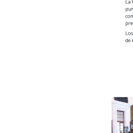
La 
pun
com
pre
Los
de 