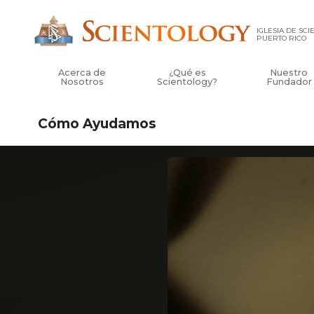
IGLESIA DE SC
PUERTO RICO
Acerca de
¿Qué es
Nuestro
Nosotros
Scientology?
Fundador
Cómo Ayudamos