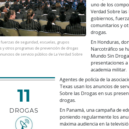
uno de los compon
Verdad Sobre las
gobiernos, fuerza
comunitarios y o
drogas.
En Honduras, don
, fuerzas de seguridad, escuelas, grupos
s y otros programas de prevención de drogas
Narcotráfico se h
s anuncios de servicio público de La Verdad Sobre
Mundo Sin Drogas
presentaciones a o
academia militar.
Agentes de policía de la asociac
Texas usan los anuncios de servi
11
Sobre las Drogas en sus presen
drogas.
En Panamá, una campaña de edu
DROGAS
poniendo regularmente los anun
máxima audiencia en la televisió