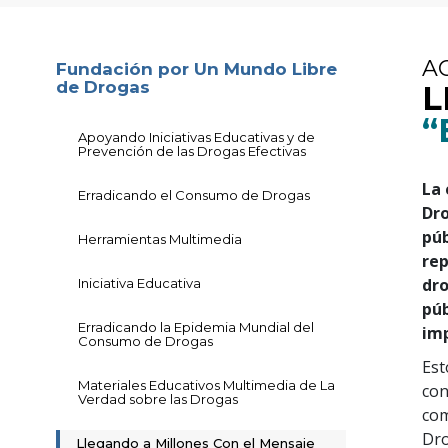
A
Fundación por Un Mundo Libre
de Drogas
L
“
Apoyando Iniciativas Educativas y de
Prevención de las Drogas Efectivas
La 
Erradicando el Consumo de Drogas
Dro
púb
Herramientas Multimedia
rep
dro
Iniciativa Educativa
púb
Erradicando la Epidemia Mundial del
imp
Consumo de Drogas
Est
Materiales Educativos Multimedia de La
con
Verdad sobre las Drogas
com
Dro
Llegando a Millones Con el Mensaje