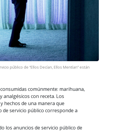
cio público de “Ellos Decían, Ellos Mentían” están
ás consumidas comúnmente: marihuana,
D y analgésicos con receta. Los
s y hechos de una manera que
o de servicio público corresponde a
o los anuncios de servicio público de