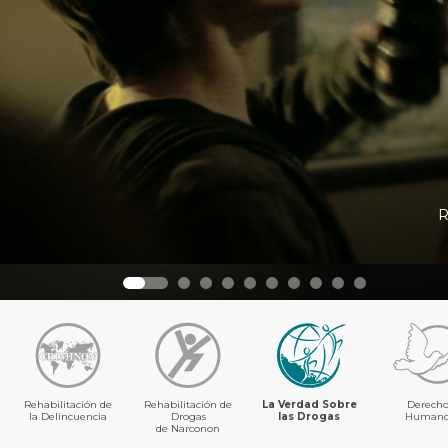
R
Rehabilitación de
Rehabilitación de
La Verdad Sobre
Derecho
la Delincuencia
Drogas
las Drogas
Humano
de Narconon