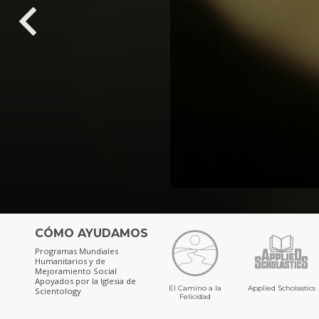
CÓMO AYUDAMOS
Programas Mundiales
Humanitarios y de
Mejoramiento Social
Apoyados por la Iglesia de
El Camino a la
Applied Scholastics
Scientology
Felicidad