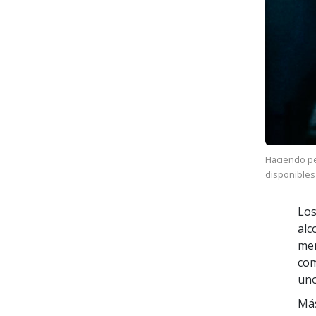
Haciendo pe
disponibles
Los
alc
men
com
uno
Más