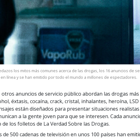
dazos los mitos más comunes acerca de las drogas, los 16 anuncios de servi
 en línea y se han emitido por todo el mundo a millones de espectadores.
 otros anuncios de servicio público abordan las drogas m
ohol, éxtasis, cocaína, crack, cristal, inhalantes, heroína, LS
sajes están diseñados para presentar situaciones realista
unican a la gente joven para que se interesen. Cada anunci
 de los folletos de La Verdad Sobre las Drogas.
 de 500 cadenas de televisión en unos 100 países han emitid