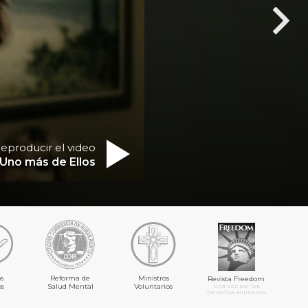
eproducir el video
Uno más de Ellos
s
Reforma de
Ministros
Revista Freedom
s
Salud Mental
Voluntarios
Una Voz por los
Derechos Humanos