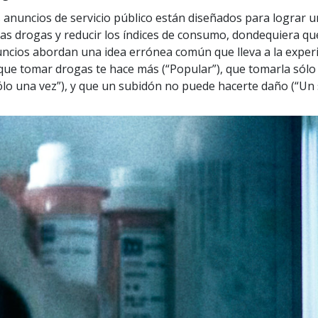
 anuncios de servicio público están diseñados para lograr u
las drogas y reducir los índices de consumo, dondequiera qu
ncios abordan una idea errónea común que lleva a la experi
que tomar drogas te hace más (“Popular”), que tomarla sólo
ólo una vez”), y que un subidón no puede hacerte daño (“Un 