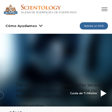
IGLESIA DE SCIENTOLOGY DE PUERTO RICO
Cómo Ayudamos
Solicita un DVD
The media could not be loaded, either because
the server or network failed or because the
Cuida de Ti Mismo
format is not supported.
This is a modal window.