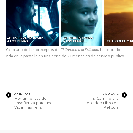
19 TRATA DE NO HACER
20 INTENTA TRATAR
A LOS DEMÁS…
A LOS DEMÁS…
21 FLORECE Y 
Cada uno de los preceptos de
El Camino a la Felicidad
ha cobrado
vida en la pantalla en una serie de 21 mensajes de servicio público.
ANTERIOR
SIGUIENTE
Herramientas de
El Camino a la
Enseñanza para una
Felicidad Libro en
Vida más Feliz
Película