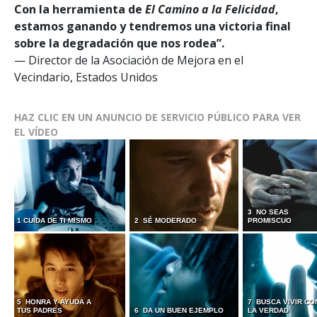
Con la herramienta de
El Camino a la Felicidad
,
estamos ganando y tendremos una victoria final
sobre la degradación que nos rodea”.
— Director de la Asociación de Mejora en el
Vecindario, Estados Unidos
HAZ CLIC EN UN ANUNCIO DE SERVICIO PÚBLICO PARA VER
EL VÍDEO
3 NO SEAS
1 CUIDA DE TI MISMO
2 SÉ MODERADO
PROMISCUO
5 HONRA Y AYUDA A
7 BUSCA VIVIR CO
TUS PADRES
6 DA UN BUEN EJEMPLO
LA VERDAD