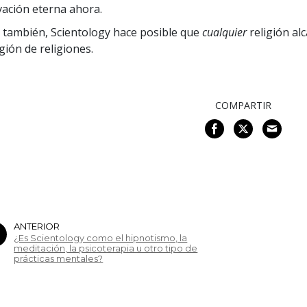
vación eterna ahora.
, también, Scientology hace posible que
cualquier
religión al
igión de religiones.
COMPARTIR
ANTERIOR
¿Es Scientology como el hipnotismo, la
meditación, la psicoterapia u otro tipo de
prácticas mentales?