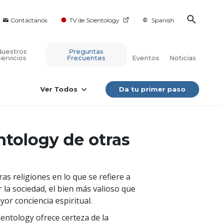
Contáctanos
TV de Scientology
Spanish
Nuestros
Preguntas
Servicios
Frecuentes
Eventos
Noticias
Ver Todos
Da tu primer paso
ntology de otras
 religiones en lo que se refiere a
la sociedad, el bien más valioso que
yor conciencia espiritual.
ientology ofrece certeza de la