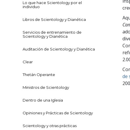
ins
Lo que hace Scientology por el
individuo
cre
Aqu
Libros de Scientology y Dianética
Cam
ado
Servicios de entrenamiento de
Scientology y Dianética
div
Con
Auditación de Scientology y Dianética
ref
2.0
Clear
Com
Thetán Operante
de 
200
Ministros de Scientology
Dentro de una Iglesia
Opiniones y Prácticas de Scientology
Scientology y otras prácticas