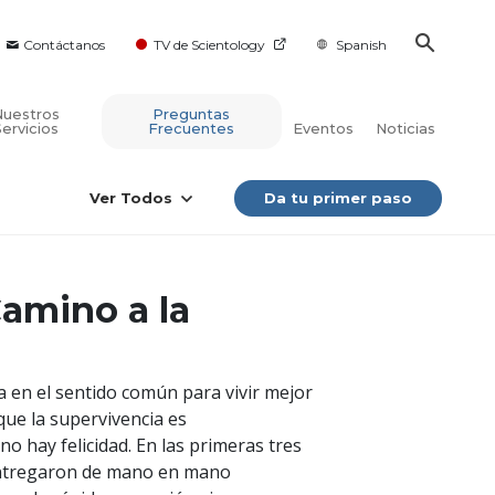
Contáctanos
TV de Scientology
Spanish
Nuestros
Preguntas
Servicios
Frecuentes
Eventos
Noticias
Ver Todos
Da tu primer paso
Camino a la
 en el sentido común para vivir mejor
ue la supervivencia es
no hay felicidad. En las primeras tres
 entregaron de mano en mano