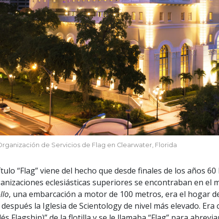
Organización de Servicios de Flag en Clearwater, Florida
título “Flag” viene del hecho que desde finales de los años 60
anizaciones eclesiásticas superiores se encontraban en el ma
llo
, una embarcación a motor de 100 metros, era el hogar 
 después la Iglesia de Scientology de nivel más elevado. Era
lés Flagship)” de la flotilla y se le llamaba “Flag” para abrevia