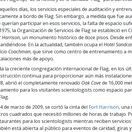
aquellos días, los servicios especiales de auditación y ent
camente a bordo de Flag. Sin embargo, a medida que fue a
 querían participar en esos servicios, la falta de espacio sufi
1975, la Organización de Servicios de Flag se estableció en 
t Harrison
, un monumento histórico de doce pisos. Desde en
andiéndose. En la actualidad, también ocupa el
Hotel Sandcas
ficio Coachman
, que sirve como centro de entrenamiento a mil
talaciones más de apoyo.
a la creciente congregación internacional de Flag, en los ú
strucción continua para proporcionar aún más instalaciones 
8, abrió el completamente renovado
Oak Cove
de 16,000 me
jamiento para los visitantes scientologists como espacio para
Flag.
14 de marzo de 2009, se cortó la cinta del
Fort Harrison
, una
ros cuadrados que necesitó millones de horas de trabajo. 
taurantes para los scientologists mientras reciben servicios 
bién está abierta al público para eventos de caridad, giras y