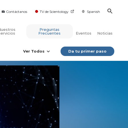
Contáctanos
TV de Scientology
Spanish
Nuestros
Preguntas
Servicios
Frecuentes
Eventos
Noticias
Ver Todos
Da tu primer paso