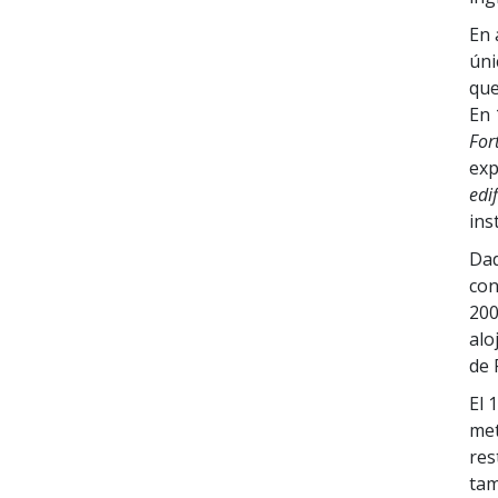
En 
úni
que
En 
For
exp
edi
ins
Dad
con
200
alo
de 
El 
met
res
tam