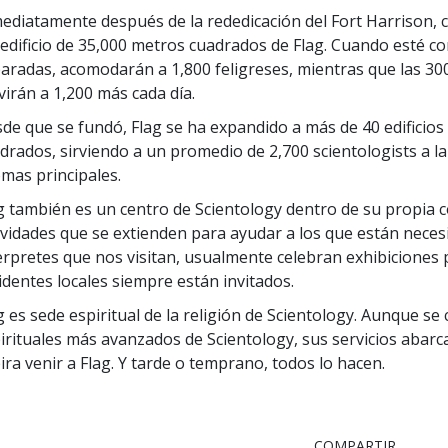
ediatamente después de la rededicación del Fort Harrison, c
 edificio de 35,000 metros cuadrados de Flag. Cuando esté co
aradas, acomodarán a 1,800 feligreses, mientras que las 300
virán a 1,200 más cada día.
de que se fundó, Flag se ha expandido a más de 40 edificios
drados, sirviendo a un promedio de 2,700 scientologists a l
omas principales.
g también es un centro de Scientology dentro de su propia 
ividades que se extienden para ayudar a los que están necesi
erpretes que nos visitan, usualmente celebran exhibiciones p
identes locales siempre están invitados.
g es sede espiritual de la religión de Scientology. Aunque se 
irituales más avanzados de Scientology, sus servicios abar
ira venir a Flag. Y tarde o temprano, todos lo hacen.
COMPARTIR