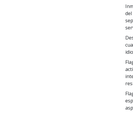
Inm
del
sep
ser
Des
cua
idi
Fla
act
int
res
Fla
esp
asp