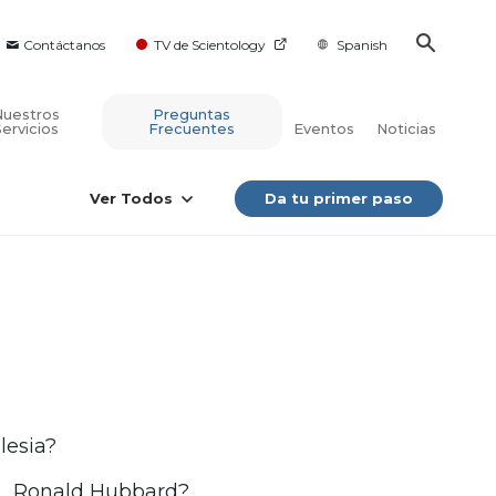
Contáctanos
TV de Scientology
Spanish
Nuestros
Preguntas
Servicios
Frecuentes
Eventos
Noticias
Ver Todos
Da tu primer paso
lesia?
e L. Ronald Hubbard?