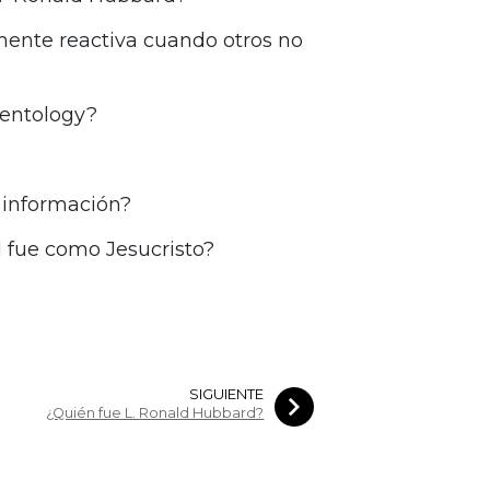
ente reactiva cuando otros no
ientology?
 información?
d fue como Jesucristo?
SIGUIENTE
¿Quién fue L. Ronald Hubbard?